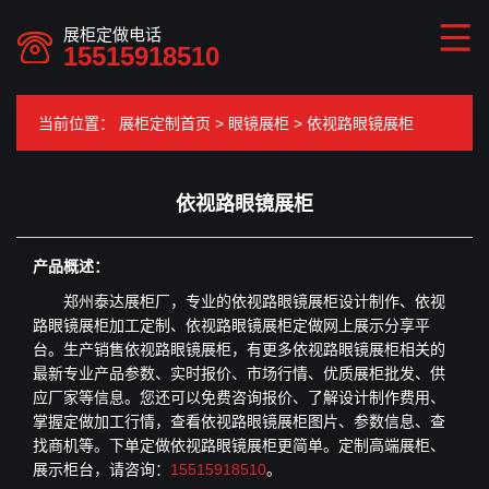
展柜定做电话
15515918510
当前位置：
展柜定制首页
>
眼镜展柜
>
依视路眼镜展柜
依视路眼镜展柜
产品概述：
郑州泰达展柜厂，专业的
依视路眼镜展柜
设计制作、
依视
路眼镜展柜
加工定制、
依视路眼镜展柜
定做网上展示分享平
台。生产销售
依视路眼镜展柜
，有更多
依视路眼镜展柜
相关的
最新专业产品参数、实时报价、市场行情、优质展柜批发、供
应厂家等信息。您还可以免费咨询报价、了解设计制作费用、
掌握定做加工行情，查看依视路眼镜展柜图片、参数信息、查
找商机等。下单定做
依视路眼镜展柜
更简单。定制高端展柜、
展示柜台，请咨询：
15515918510
。