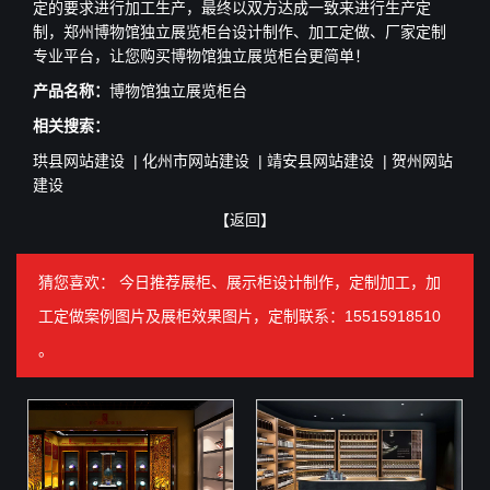
定的要求进行加工生产，最终以双方达成一致来进行生产定
制，郑州博物馆独立展览柜台设计制作、加工定做、厂家定制
专业平台，让您购买博物馆独立展览柜台更简单！
产品名称：
博物馆独立展览柜台
相关搜索：
珙县网站建设
|
化州市网站建设
|
靖安县网站建设
|
贺州网站
建设
【
返回
】
猜您喜欢： 今日推荐展柜、展示柜设计制作，定制加工，加
工定做案例图片及展柜效果图片，定制联系：15515918510
。