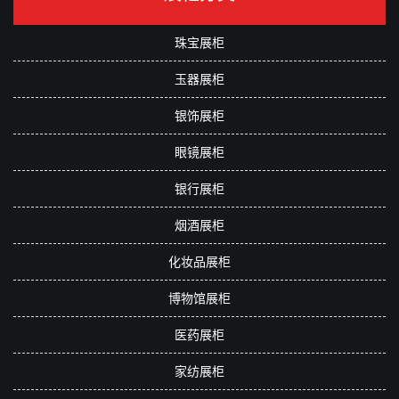
珠宝展柜
玉器展柜
银饰展柜
眼镜展柜
银行展柜
烟酒展柜
化妆品展柜
博物馆展柜
医药展柜
家纺展柜