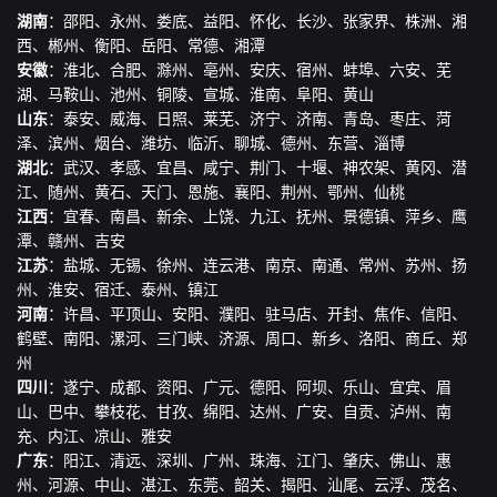
湖南
：邵阳、永州、娄底、益阳、怀化、长沙、张家界、株洲、湘
西、郴州、衡阳、岳阳、常德、湘潭
安徽
：淮北、合肥、滁州、亳州、安庆、宿州、蚌埠、六安、芜
湖、马鞍山、池州、铜陵、宣城、淮南、阜阳、黄山
山东
：泰安、威海、日照、莱芜、济宁、济南、青岛、枣庄、菏
泽、滨州、烟台、潍坊、临沂、聊城、德州、东营、淄博
湖北
：武汉、孝感、宜昌、咸宁、荆门、十堰、神农架、黄冈、潜
江、随州、黄石、天门、恩施、襄阳、荆州、鄂州、仙桃
江西
：宜春、南昌、新余、上饶、九江、抚州、景德镇、萍乡、鹰
潭、赣州、吉安
江苏
：盐城、无锡、徐州、连云港、南京、南通、常州、苏州、扬
州、淮安、宿迁、泰州、镇江
河南
：许昌、平顶山、安阳、濮阳、驻马店、开封、焦作、信阳、
鹤壁、南阳、漯河、三门峡、济源、周口、新乡、洛阳、商丘、郑
州
四川
：遂宁、成都、资阳、广元、德阳、阿坝、乐山、宜宾、眉
山、巴中、攀枝花、甘孜、绵阳、达州、广安、自贡、泸州、南
充、内江、凉山、雅安
广东
：阳江、清远、深圳、广州、珠海、江门、肇庆、佛山、惠
州、河源、中山、湛江、东莞、韶关、揭阳、汕尾、云浮、茂名、