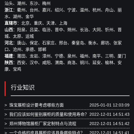
汕头、潮州、东沙、梅州
浙江
：衢州、台州、嘉兴、绍兴、宁波、温州、杭州、舟山、丽
水、湖州、金华
直辖市
：北京、重庆、天津、上海
山西
：阳泉、吕梁、临汾、晋中、朔州、长治、大同、忻州、晋
城、太原、运城
河北
：唐山、保定、石家庄、邢台、秦皇岛、衡水、廊坊、张家
口、沧州、承德、邯郸
福建
：莆田、龙岩、漳州、宁德、泉州、福州、南平、三明、厦门
陕西
：西安、汉中、咸阳、渭南、商洛、铜川、延安、榆林、安
康、宝鸡
行业知识
>
珠宝展柜设计要考虑哪些方面
2025-01-01 12:03:09
>
我们应该如何鉴别展柜的质量和使用寿命？
2022-12-01 14:51:43
>
郑州博物馆展柜厂家定制特点与流程
2022-12-01 14:51:42
>
一个合格的皮具展柜应该具备哪些特点？
2022-12-01 14:51:41