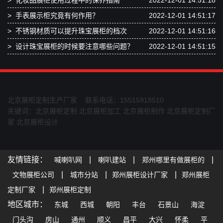
>
化妆品展柜使用过程中的保养指南
2022-12-01 14:51:18
>
手表展示柜究竟有何作用？
2022-12-01 14:51:17
>
不锈钢材质可以提升珠宝展柜的档次
2022-12-01 14:51:16
>
设计珠宝展柜的时候要注意哪些问题？
2022-12-01 14:51:15
北京展柜定制生产厂家 联系电话：15515918510
关键词：
北京展柜定制
北京展柜加工
北京展柜制作
北京展柜定制厂
家
北京展柜设计
友情链接：
|
|
|
喊喇叭网
喇叭建站
郑州哪里有做展柜的
|
|
|
文物展柜公司
城市分站
郑州展柜设计厂家
郑州展柜
|
定制厂家
郑州展柜定制
地区城市：
东城
西城
朝阳
丰台
石景山
海淀
门头沟
房山
通州
顺义
昌平
大兴
怀柔
平