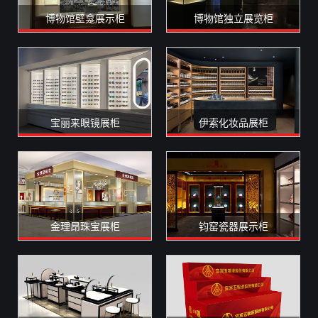
博物馆壁龛展示柜
博物馆独立展览柜
宝丽来眼镜展柜
伊索化妆品展柜
金理昂珠宝展柜
钧窑瓷器展示柜